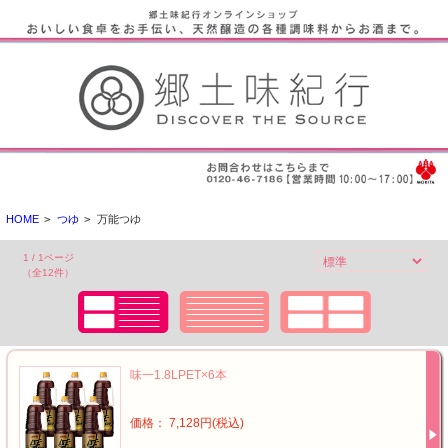
HOME
>
つゆ
>
万能つゆ
1 / 1ページ
（全12件）
味一1.8LPET×6本
価格： 7,128円(税込)