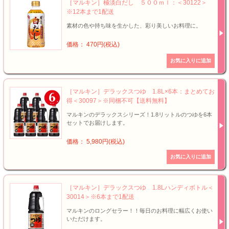
［マルキン］極淡白だし ５００ｍｌ：＜30122＞
※12本まで1配送
素材の色や持ち味を生かした、彩り美しいお料理に。
価格： 470円(税込)
［マルキン］デラックスつゆ 1.8L×6本：まとめてお
得＜30097＞※同梱不可【送料無料】
マルキンのデラックスシリーズ！1.8リットルのつゆを6本
セットでお届けします。
価格： 5,980円(税込)
［マルキン］デラックスつゆ 1.8Lハンディボトル＜
30014＞※6本まで1配送
マルキンのロングセラー！！毎日のお料理に幅広くお使い
いただけます。