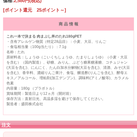
価格:
2,580円
(税込)
[ポイント還元 25ポイント～]
商 品 情 報
これ一本で決まる 肉まぶし丼のたれ180gPET
・含有アレルゲン物質（特定28品目）：小麦、大豆、りんご
・食塩相当量（100g当たり）：7.1g
名称：たれ
原材料名：しょうゆ（こいくちしょうゆ、たまりしょうゆ）（小麦・大豆
を含む）（国内製造）、砂糖、みりん、ぶどう糖果糖液糖、コチュジャン
(大豆を含む)、にんにく、たん白加水分解物(大豆を含む)、清酒、みそ(大豆
を含む)、香辛料、濃縮りんご果汁、食塩、醸造酢(りんごを含む)、酵母エ
キス／アルコール、増粘剤(加工デンプン)、調味料(アミノ酸等)、カラメル
色素
内容量：180g （プラボトル）
賞味期間：製造日より12ヵ月（開封前）
保存方法：直射日光、高温多湿を避けて保存してください。
製造者：盛田株式会社
注文