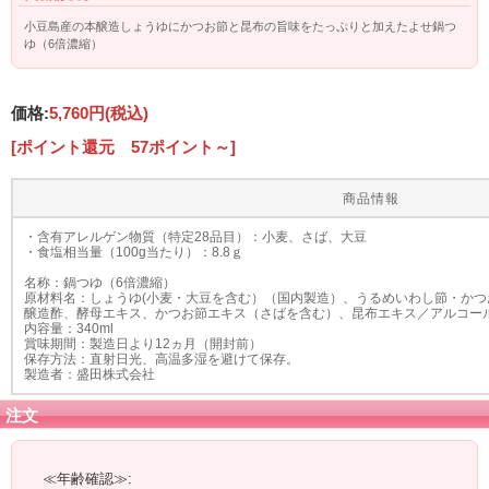
小豆島産の本醸造しょうゆにかつお節と昆布の旨味をたっぷりと加えたよせ鍋つ
ゆ（6倍濃縮）
価格:
5,760円
(税込)
[ポイント還元 57ポイント～]
商品情報
・含有アレルゲン物質（特定28品目）：小麦、さば、大豆
・食塩相当量（100g当たり）：8.8ｇ
名称：鍋つゆ（6倍濃縮）
原材料名：しょうゆ(小麦・大豆を含む）（国内製造）、うるめいわし節・か
醸造酢、酵母エキス、かつお節エキス（さばを含む）、昆布エキス／アルコー
内容量：340ml
賞味期間：製造日より12ヵ月（開封前）
保存方法：直射日光、高温多湿を避けて保存。
製造者：盛田株式会社
注文
≪年齢確認≫: