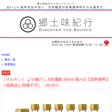
HOME
>
商品一覧
>
新着商品
NEW
［マルキン］ よせ鍋だし 6倍濃縮 340ml 瓶×12【送料無料】
［他商品と同梱不可］〈40383〉