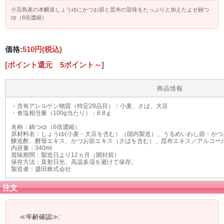
小豆島産の本醸造しょうゆにかつお節と昆布の旨味をたっぷりと加えたよせ鍋つ
ゆ（6倍濃縮）
価格:
510円
(税込)
[ポイント還元 5ポイント～]
商品情報
・含有アレルゲン物質（特定28品目）：小麦、さば、大豆
・食塩相当量（100g当たり）：8.8ｇ
名称：鍋つゆ（6倍濃縮）
原材料名：しょうゆ(小麦・大豆を含む）（国内製造）、うるめいわし節・か
醸造酢、酵母エキス、かつお節エキス（さばを含む）、昆布エキス／アルコー
内容量：340ml
賞味期間：製造日より12ヵ月（開封前）
保存方法：直射日光、高温多湿を避けて保存。
製造者：盛田株式会社
注文
≪年齢確認≫: