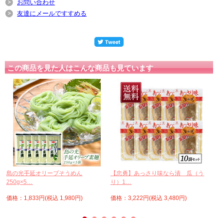
お問い合わせ
友達にメールですすめる
この商品を見た人はこんな商品も見ています
…
島の光手延オリーブそうめん
【忠勇】あっさり味なら漬 瓜（う
250g×5…
り）1…
価格：1,833円(税込 1,980円)
価格：3,222円(税込 3,480円)