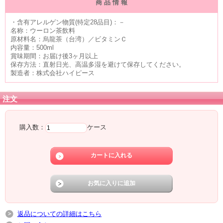
商 品 情 報
・含有アレルゲン物質(特定28品目)：－
名称：ウーロン茶飲料
原材料名：烏龍茶（台湾）／ビタミンＣ
内容量：500ml
賞味期間：お届け後3ヶ月以上
保存方法：直射日光、高温多湿を避けて保存してください。
製造者：株式会社ハイピース
注文
購入数：
ケース
返品についての詳細はこちら