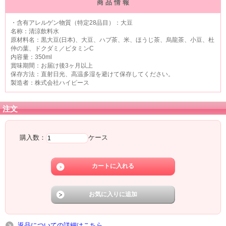
商 品 情 報
・含有アレルゲン物質（特定28品目）：大豆
名称：清涼飲料水
原材料名：黒大豆(日本)、大豆、ハブ茶、米、ほうじ茶、烏龍茶、小豆、杜
仲の葉、ドクダミ／ビタミンC
内容量：350ml
賞味期間：お届け後3ヶ月以上
保存方法：直射日光、高温多湿を避けて保存してください。
製造者：株式会社ハイピース
注文
購入数：
ケース
返品についての詳細はこちら