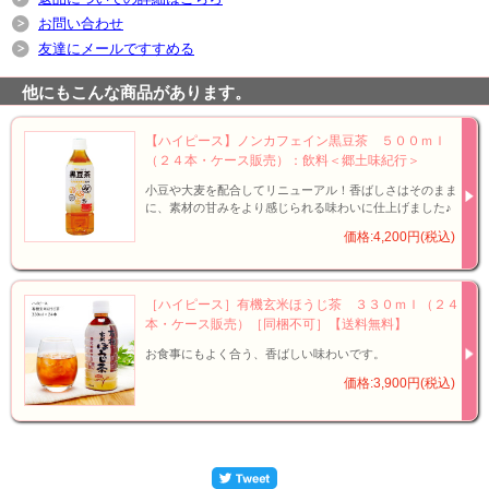
お問い合わせ
友達にメールですすめる
他にもこんな商品があります。
【ハイピース】ノンカフェイン黒豆茶 ５００ｍｌ
（２４本・ケース販売）：飲料＜郷土味紀行＞
小豆や大麦を配合してリニューアル！香ばしさはそのまま
に、素材の甘みをより感じられる味わいに仕上げました♪
価格:4,200円(税込)
［ハイピース］有機玄米ほうじ茶 ３３０ｍｌ（２４
本・ケース販売）［同梱不可］【送料無料】
お食事にもよく合う、香ばしい味わいです。
価格:3,900円(税込)