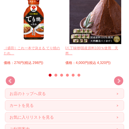
［盛田］これ一本で決まる てり焼の
[八丁味噌]国産原料100％使用 天
たれ…
然…
価格：276円(税込 298円)
価格：4,000円(税込 4,320円)
お店のトップへ戻る
カートを見る
お気に入りリストを見る
ご利用案内