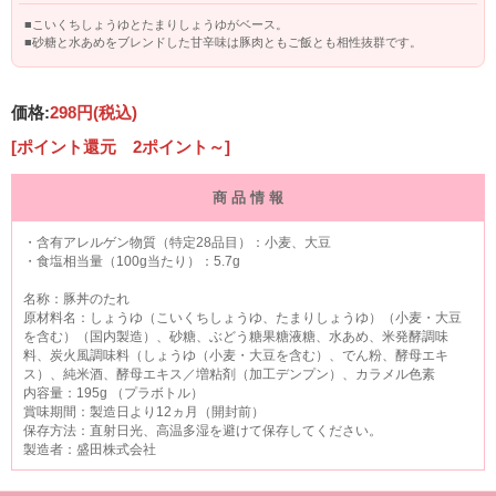
■こいくちしょうゆとたまりしょうゆがベース。
■砂糖と水あめをブレンドした甘辛味は豚肉ともご飯とも相性抜群です。
価格:
298円
(税込)
[ポイント還元 2ポイント～]
商 品 情 報
・含有アレルゲン物質（特定28品目）：小麦、大豆
・食塩相当量（100g当たり）：5.7g
名称：豚丼のたれ
原材料名：しょうゆ（こいくちしょうゆ、たまりしょうゆ）（小麦・大豆
を含む）（国内製造）、砂糖、ぶどう糖果糖液糖、水あめ、米発酵調味
料、炭火風調味料（しょうゆ（小麦・大豆を含む）、でん粉、酵母エキ
ス）、純米酒、酵母エキス／増粘剤（加工デンプン）、カラメル色素
内容量：195g （プラボトル）
賞味期間：製造日より12ヵ月（開封前）
保存方法：直射日光、高温多湿を避けて保存してください。
製造者：盛田株式会社