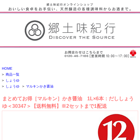
HOME
>
商品一覧
>
しょうゆ
>
しょうゆ
>
マルキンかき醤油
まとめてお得［マルキン］かき醤油 1L×6本：だししょう
ゆ＜30347＞【送料無料】※2セットまで1配送