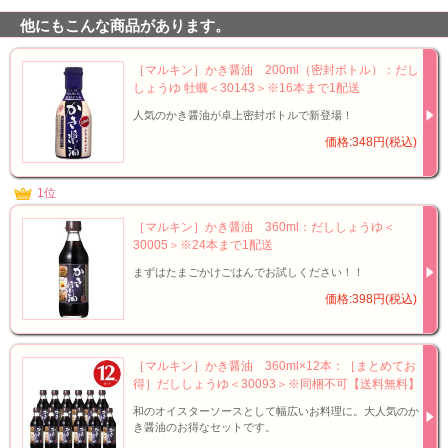
他にもこんな商品があります。
［マルキン］かき醤油 200ml（密封ボトル）：だし
しょうゆ 牡蠣＜30143＞※16本まで1配送
人気のかき醤油が卓上密封ボトルで新登場！
価格:348円(税込)
1位
［マルキン］かき醤油 360ml：だししょうゆ＜
30005＞※24本まで1配送
まずはたまごかけごはんでお試しください！！
価格:398円(税込)
［マルキン］かき醤油 360ml×12本：［まとめてお
得］だししょうゆ＜30093＞※同梱不可【送料無料】
和のオイスターソースとして幅広いお料理に。大人気のか
き醤油のお得なセットです。