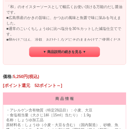
「和」のオイスターソースとして幅広くお使い頂ける万能のだし醤油
です。
■広島県産のかきの旨味に、かつおの風味と魚醤で味に深みを与えま
した。
■通常のこいくちしょうゆに比べ塩分を30％カットした減塩仕立てで
す。
■卵かけごはん、冷奴、おひたしなどにそのままかけてご使用くださ
い。その他、様々なお料理に、お好みで量を調整してください。
■ご使用の目安
▼ 商品説明の続きを見る ▼
料理名
本品
水
焼うどん
一玉当たり15cc
-
炊き込み
一合当たり30cc
-
ごはん
おでん
1
：9
価格:
5,250円
(税込)
煮物
1
：6
[ポイント還元 52ポイント～]
商 品 情 報
・アレルゲン含有物質（特定28品目）：小麦、大豆
・食塩相当量（大さじ1杯［15ml］当たり）：1.9g
名称：しょうゆ加工品
原材料名：しょうゆ（小麦・大豆を含む）（国内製造）、砂糖、魚