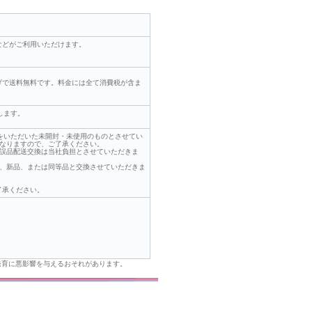
などがご利用いただけます。
上げで送料無料です。料金には全て消費税が含ま
します。
をいただいた未開封・未使用のものとさせてい
くなりますので、ご了承ください。
、誤品配送交換は当社負担とさせていただきま
え、新品、または同等品と交換させていただきま
了承ください。
発育に悪影響を与えるおそれがあります。