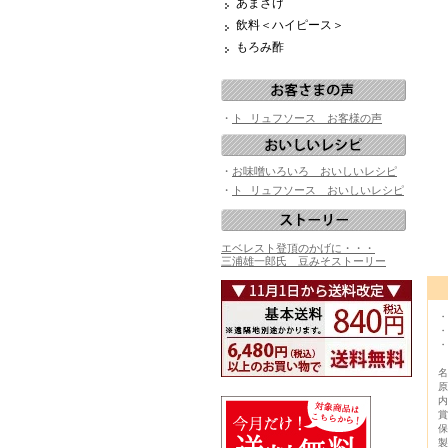
あまざけ
飲料＜ハイピース＞
もろみ酢
・
ト リュフソース お客様の声
・
お味噌いろいろ おいしいレシピ
・
ト リュフソース おいしいレシピ
エベレスト登頂のかげに・・・
三浦雄一郎氏 豆みそストーリー
・
・
・
名
原
内
賞
保
製