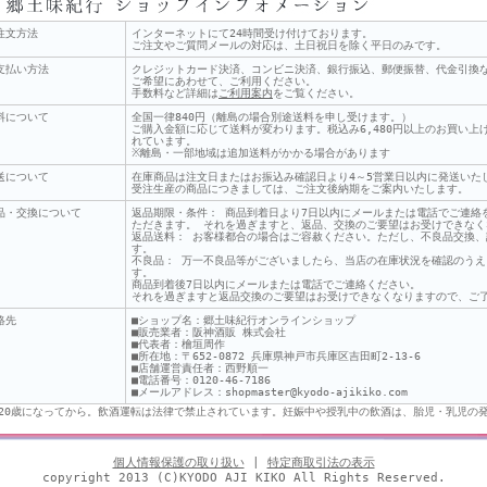
注文方法
インターネットにて24時間受け付けております。
ご注文やご質問メールの対応は、土日祝日を除く平日のみです。
支払い方法
クレジットカード決済、コンビニ決済、銀行振込、郵便振替、代金引換
ご希望にあわせて、ご利用ください。
手数料など詳細は
ご利用案内
をご覧ください。
料について
全国一律840円（離島の場合別途送料を申し受けます。）
ご購入金額に応じて送料が変わります。税込み6,480円以上のお買い
れています。
※離島・一部地域は追加送料がかかる場合があります
送について
在庫商品は注文日またはお振込み確認日より4～5営業日以内に発送いた
受注生産の商品につきましては、ご注文後納期をご案内いたします。
品・交換について
返品期限・条件： 商品到着日より7日以内にメールまたは電話でご連絡
ただきます。 それを過ぎますと、返品、交換のご要望はお受けできな
返品送料： お客様都合の場合はご容赦ください。ただし、不良品交換
す。
不良品： 万一不良品等がございましたら、当店の在庫状況を確認のう
す。
商品到着後7日以内にメールまたは電話でご連絡ください。
それを過ぎますと返品交換のご要望はお受けできなくなりますので、ご
絡先
■ショップ名：郷土味紀行オンラインショップ
■販売業者：阪神酒販 株式会社
■代表者：檜垣周作
■所在地：〒652-0872 兵庫県神戸市兵庫区吉田町2-13-6
■店舗運営責任者：西野順一
■電話番号：0120-46-7186
■メールアドレス：shopmaster@kyodo-ajikiko.com
20歳になってから。飲酒運転は法律で禁止されています。妊娠中や授乳中の飲酒は、胎児・乳児の
個人情報保護の取り扱い
|
特定商取引法の表示
copyright 2013 (C)KYODO AJI KIKO All Rights Reserved.