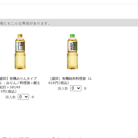
他にもこんな商品があります。
盛田】有機みりんタイプ
［盛田］有機純米料理酒 1L
Ｌ：みりん／料理酒＜郷土
820円(税込)
紀行＞30149
購入数
本
07円(税込)
購入数
本