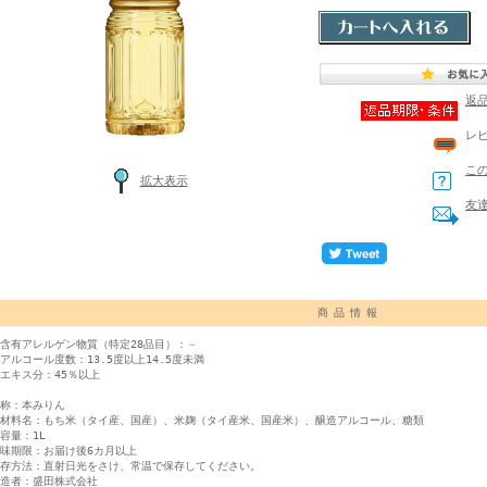
返
レ
こ
拡大表示
友
商品情報
含有アレルゲン物質（特定28品目）：－
アルコール度数：13.5度以上14.5度未満
エキス分：45％以上
称：本みりん
材料名：もち米（タイ産、国産）、米麹（タイ産米、国産米）、醸造アルコール、糖類
容量：1L
味期限：お届け後6カ月以上
存方法：直射日光をさけ、常温で保存してください。
造者：盛田株式会社