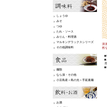
しょうゆ
みそ
つゆ
たれ・ソース
みりん・料理酒
マルキンデラックスシリーズ
清
その他調味料
然
麺類
なら漬・その他
小豆島産＜島の光＞手延素麺
お酒