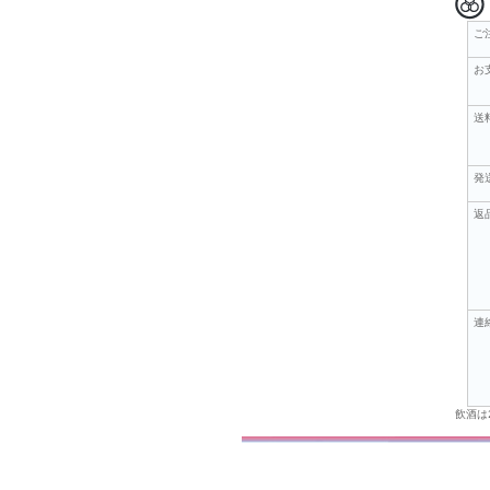
ご
お
送
発
返
連
飲酒は