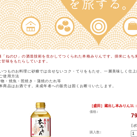
酒「ねのひ」の酒造技術を生かしてつくられた本格みりんです。掛米にもち
な甘味をもたらしています。
■いつものお料理に砂糖では出せないコク・てりをもたせ、一層美味しく仕上
■ご使用方法
煮物・焼魚・照焼き・蒲焼のたれ等
■本商品はお酒です。未成年者への販売は固くお断りいたします。
［盛田］蔵出し本みりん1L：＜
価格:
7
[
購入数: