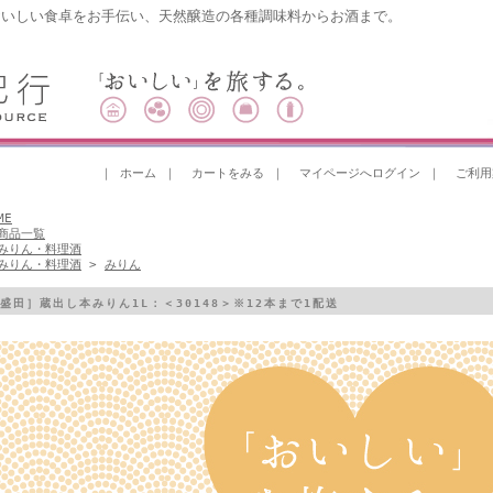
おいしい食卓をお手伝い、天然醸造の各種調味料からお酒まで。
｜
ホーム
｜
カートをみる
｜
マイページへログイン
｜
ご利用
ME
商品一覧
みりん・料理酒
みりん・料理酒
>
みりん
盛田］蔵出し本みりん1L：＜30148＞※12本まで1配送