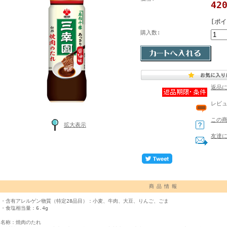
42
[ポイ
購入数:
返品
レビ
この
拡大表示
友達
商品情報
・含有アレルゲン物質（特定28品目）：小麦、牛肉、大豆、りんご、ごま
・食塩相当量：6.4g
名称：焼肉のたれ