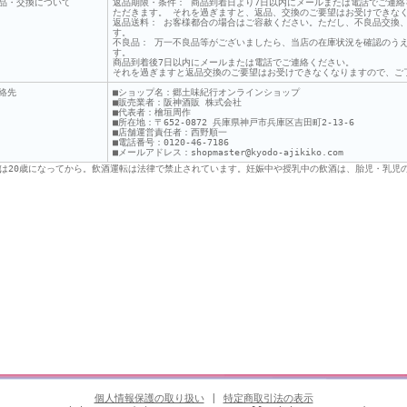
品・交換について
返品期限・条件： 商品到着日より7日以内にメールまたは電話でご連
ただきます。 それを過ぎますと、返品、交換のご要望はお受けできな
返品送料： お客様都合の場合はご容赦ください。ただし、不良品交換
す。
不良品： 万一不良品等がございましたら、当店の在庫状況を確認のう
す。
商品到着後7日以内にメールまたは電話でご連絡ください。
それを過ぎますと返品交換のご要望はお受けできなくなりますので、ご
絡先
■ショップ名：郷土味紀行オンラインショップ
■販売業者：阪神酒販 株式会社
■代表者：檜垣周作
■所在地：〒652-0872 兵庫県神戸市兵庫区吉田町2-13-6
■店舗運営責任者：西野順一
■電話番号：0120-46-7186
■メールアドレス：shopmaster@kyodo-ajikiko.com
は20歳になってから。飲酒運転は法律で禁止されています。妊娠中や授乳中の飲酒は、胎児・乳児
個人情報保護の取り扱い
|
特定商取引法の表示