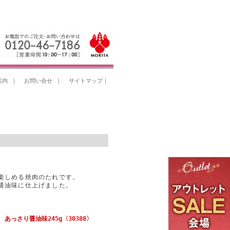
案内
｜
お問い合せ
｜
サイトマップ
｜
楽しめる焼肉のたれです。
醤油味に仕上げました。
っさり醤油味245g〈30388〉