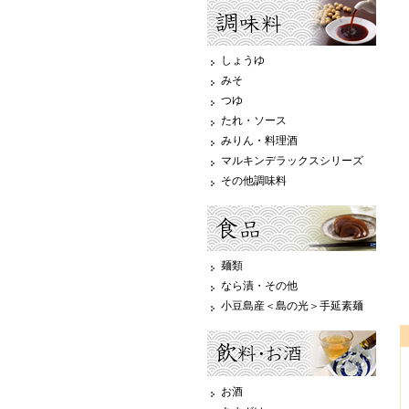
しょうゆ
みそ
つゆ
たれ・ソース
みりん・料理酒
マルキンデラックスシリーズ
その他調味料
麺類
なら漬・その他
小豆島産＜島の光＞手延素麺
お酒