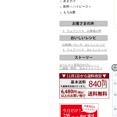
あまざけ
飲料＜ハイピース＞
もろみ酢
・
ト リュフソース お客様の声
・
お味噌いろいろ おいしいレシピ
・
ト リュフソース おいしいレシピ
エベレスト登頂のかげに・・・
三浦雄一郎氏 豆みそストーリー
ご
お
送
発