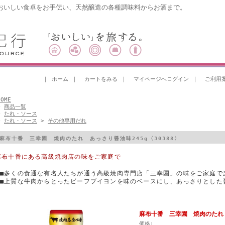
おいしい食卓をお手伝い、天然醸造の各種調味料からお酒まで。
｜
ホーム
｜
カートをみる
｜
マイページへログイン
｜
ご利用
HOME
>
商品一覧
>
たれ・ソース
>
たれ・ソース
>
その他専用だれ
麻布十番 三幸園 焼肉のたれ あっさり醤油味245g〈30388〉
麻布十番にある高級焼肉店の味をご家庭で
■多くの食通な有名人たちが通う高級焼肉専門店「三幸園」の味をご家庭で
■上質な牛肉からとったビーフブイヨンを味のベースにし、あっさりとした
麻布十番 三幸園 焼肉のたれ あ
価格: