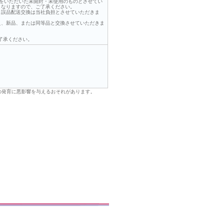
絡をいただいた未開封・未使用のものとさせてい
くなりますので、ご了承ください。
、誤品配送交換は当社負担とさせていただきま
え、新品、または同等品と交換させていただきま
了承ください。
の発育に悪影響を与えるおそれがあります。