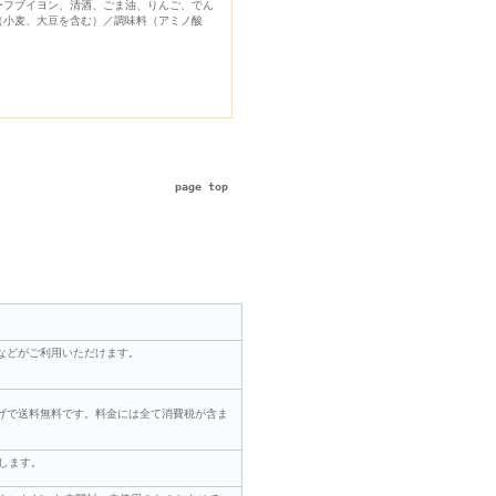
ーフブイヨン、清酒、ごま油、りんご、でん
（小麦、大豆を含む）／調味料（アミノ酸
page top
などがご利用いただけます。
上げで送料無料です。料金には全て消費税が含ま
します。