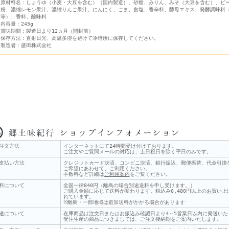
原材料名：しょうゆ（小麦・大豆を含む）（国内製造）、砂糖、みりん、みそ（大豆を含む）、ビ
粉、濃縮レモン果汁、濃縮りんご果汁、にんにく、ごま、食塩、香辛料、酵母エキス、発酵調味料
等）、香料、酸味料
内容量：245g
賞味期間：製造日より12ヵ月（開封前）
保存方法：直射日光、高温多湿を避けて冷暗所に保存してください。
製造者：盛田株式会社
注文方法
インターネットにて24時間受け付けております。
ご注文やご質問メールの対応は、土日祝日を除く平日のみです。
支払い方法
クレジットカード決済、コンビニ決済、銀行振込、郵便振替、代金引換
ご希望にあわせて、ご利用ください。
手数料など詳細は
ご利用案内
をご覧ください。
料について
全国一律840円（離島の場合別途送料を申し受けます。）
ご購入金額に応じて送料が変わります。税込み6,480円以上のお買い
れています。
※離島・一部地域は追加送料がかかる場合があります
送について
在庫商品は注文日またはお振込み確認日より4～5営業日以内に発送いた
受注生産の商品につきましては、ご注文後納期をご案内いたします。