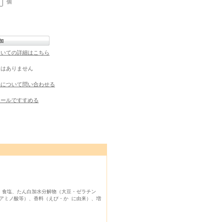
個
ついての詳細はこちら
ーはありません
品について問い合わせる
メールですすめる
、食塩、たん白加水分解物（大豆・ゼラチン
アミノ酸等）、香料（えび・か に由来）、増