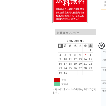
保
販
営業日カレンダー
＜
2026年8月
＞
日
月
火
水
木
金
土
1
ご
2
3
4
5
6
7
8
9
10
11
12
13
14
15
お
16
17
18
19
20
21
22
23
24
25
26
27
28
29
送
30
31
今日
発
定休日
・定休日はメールの対応も翌日になり
返
ます。