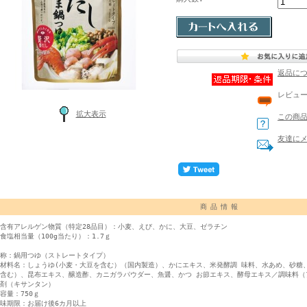
返品に
レビュ
拡大表示
この商
友達に
商品情報
含有アレルゲン物質（特定28品目）：小麦、えび、かに、大豆、ゼラチン
食塩相当量（100g当たり）：1.7ｇ
称：鍋用つゆ（ストレートタイプ）
材料名：しょうゆ(小麦・大豆を含む）（国内製造）、かにエキス、米発酵調 味料、水あめ、砂糖
含む）、昆布エキス、醸造酢、カニガラパウダー、魚醤、かつ お節エキス、酵母エキス／調味料（
剤（キサンタン）
容量：750ｇ
味期限：お届け後6カ月以上