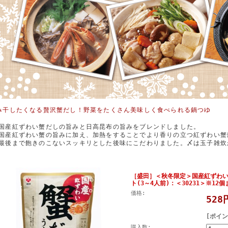
み干したくなる贅沢蟹だし！野菜をたくさん美味しく食べられる鍋つゆ
■国産紅ずわい蟹だしの旨みと日高昆布の旨みをブレンドしました。
■国産紅ずわい蟹の旨みに加え、加熱をすることでより香りの立つ紅ずわい蟹
■最後まで飽きのこないスッキリとした後味にこだわりました。〆は玉子雑炊
［盛田］＜秋冬限定＞国産紅ずわい
ト(3～4人前)：＜30231＞※12
価格:
52
[ポイン
購入数: