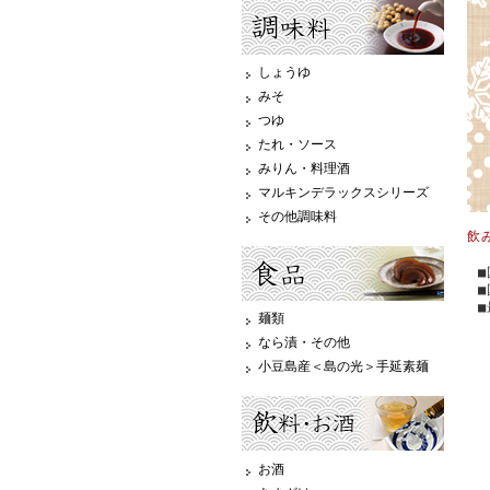
しょうゆ
みそ
つゆ
たれ・ソース
みりん・料理酒
マルキンデラックスシリーズ
その他調味料
飲
麺類
なら漬・その他
小豆島産＜島の光＞手延素麺
お酒