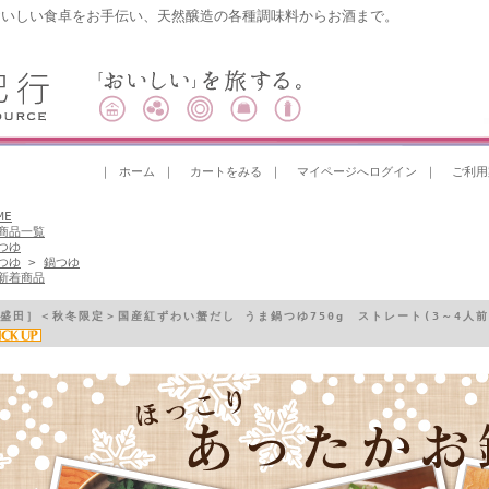
おいしい食卓をお手伝い、天然醸造の各種調味料からお酒まで。
｜
ホーム
｜
カートをみる
｜
マイページへログイン
｜
ご利用
ME
商品一覧
つゆ
つゆ
>
鍋つゆ
新着商品
盛田］＜秋冬限定＞国産紅ずわい蟹だし うま鍋つゆ750g ストレート(3～4人前)