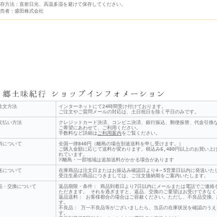
存方法：直射日光、高温多湿を避けて保存してください。
売者：盛田株式会社
注文方法
インターネットにて24時間受け付けております。
ご注文やご質問メールの対応は、土日祝日を除く平日のみです。
支払い方法
クレジットカード決済、コンビニ決済、銀行振込、郵便振替、代金引換
ご希望にあわせて、ご利用ください。
手数料など詳細は
ご利用案内
をご覧ください。
料について
全国一律840円（離島の場合別途送料を申し受けます。）
ご購入金額に応じて送料が変わります。税込み6,480円以上のお買い
れています。
※離島・一部地域は追加送料がかかる場合があります
送について
在庫商品は注文日またはお振込み確認日より4～5営業日以内に発送いた
受注生産の商品につきましては、ご注文後納期をご案内いたします。
品・交換について
返品期限・条件： 商品到着日より7日以内にメールまたは電話でご連絡
ただきます。 それを過ぎますと、返品、交換のご要望はお受けできな
返品送料： お客様都合の場合はご容赦ください。ただし、不良品交換
す。
不良品： 万一不良品等がございましたら、当店の在庫状況を確認のう
す。