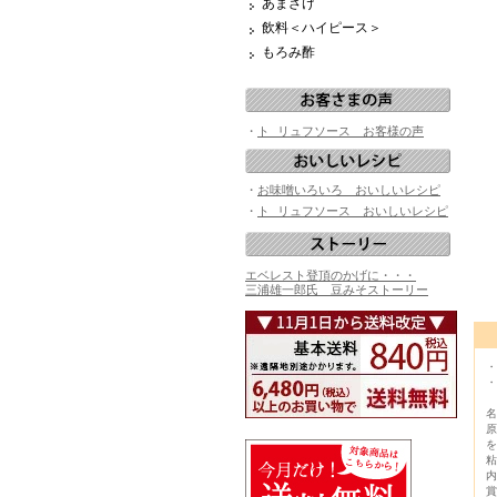
あまざけ
飲料＜ハイピース＞
もろみ酢
・
ト リュフソース お客様の声
・
お味噌いろいろ おいしいレシピ
・
ト リュフソース おいしいレシピ
エベレスト登頂のかげに・・・
三浦雄一郎氏 豆みそストーリー
・
・
名
原
を
粘
内
賞