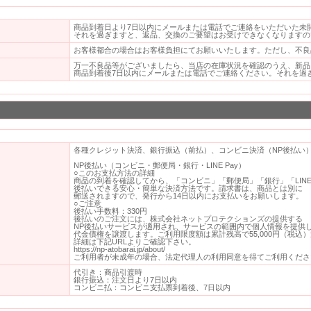
商品到着日より7日以内にメールまたは電話でご連絡をいただいた未
それを過ぎますと、返品、交換のご要望はお受けできなくなりますの
お客様都合の場合はお客様負担にてお願いいたします。ただし、不良
万一不良品等がございましたら、当店の在庫状況を確認のうえ、新品
商品到着後7日以内にメールまたは電話でご連絡ください。それを過
各種クレジット決済、銀行振込（前払）、コンビニ決済（NP後払い
NP後払い（コンビニ・郵便局・銀行・LINE Pay）
○このお支払方法の詳細
商品の到着を確認してから、「コンビニ」「郵便局」「銀行」「LINE 
後払いできる安心・簡単な決済方法です。請求書は、商品とは別に
郵送されますので、発行から14日以内にお支払いをお願いします。
○ご注意
後払い手数料：330円
後払いのご注文には、株式会社ネットプロテクションズの提供する
NP後払いサービスが適用され、サービスの範囲内で個人情報を提供
代金債権を譲渡します。ご利用限度額は累計残高で55,000円（税込
詳細は下記URLよりご確認下さい。
https://np-atobarai.jp/about/
ご利用者が未成年の場合、法定代理人の利用同意を得てご利用くださ
代引き：商品引渡時
銀行振込：注文日より7日以内
コンビニ払：コンビニ支払票到着後、7日以内