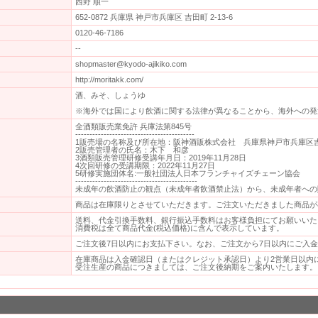
西野 順一
652-0872 兵庫県 神戸市兵庫区 吉田町 2-13-6
0120-46-7186
--
shopmaster@kyodo-ajikiko.com
http://moritakk.com/
酒、みそ、しょうゆ
※海外では国により飲酒に関する法律が異なることから、海外への発
全酒類販売業免許 兵庫法第845号
------------------------------------------
1販売場の名称及び所在地：阪神酒販株式会社 兵庫県神戸市兵庫区吉田町
2販売管理者の氏名：木下 和彦
3酒類販売管理研修受講年月日：2019年11月28日
4次回研修の受講期限：2022年11月27日
5研修実施団体名:一般社団法人日本フランチャイズチェーン協会
-------------------------------------------
未成年の飲酒防止の観点（未成年者飲酒禁止法）から、未成年者への
商品は在庫限りとさせていただきます。ご注文いただきました商品が
送料、代金引換手数料、銀行振込手数料はお客様負担にてお願いいた
消費税は全て商品代金(税込価格)に含んで表示しています。
ご注文後7日以内にお支払下さい。なお、ご注文から7日以内にご入
在庫商品は入金確認日（またはクレジット承認日）より2営業日以内
受注生産の商品につきましては、ご注文後納期をご案内いたします。